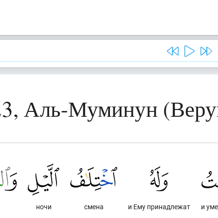
23, Аль-Муминун (Вер
.
ночи
смена
и Ему принадлежат
и ум