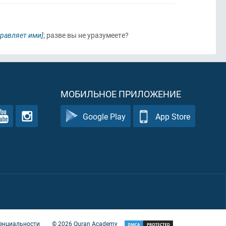
правляет ими]
; разве вы не уразумеете?
МОБИЛЬНОЕ ПРИЛОЖЕНИЕ
Google Play
App Store
енциальности
©
2026
Quran Academy