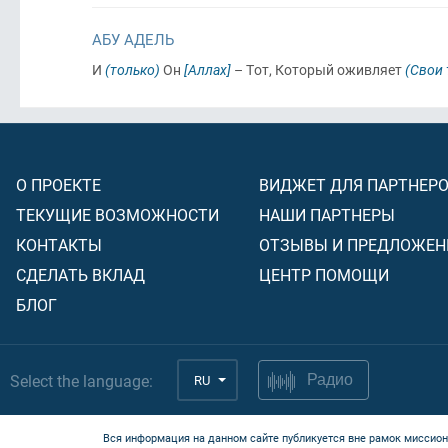
АБУ АДЕЛЬ
И
(только)
Он
[Аллах]
– Тот, Который оживляет
(Свои
О ПРОЕКТЕ
ВИДЖЕТ ДЛЯ ПАРТНЕР
ТЕКУЩИЕ ВОЗМОЖНОСТИ
НАШИ ПАРТНЕРЫ
КОНТАКТЫ
ОТЗЫВЫ И ПРЕДЛОЖЕН
СДЕЛАТЬ ВКЛАД
ЦЕНТР ПОМОЩИ
БЛОГ
Select the language:
RU
Радио
Вся информация на данном сайте публикуется вне рамок миссион