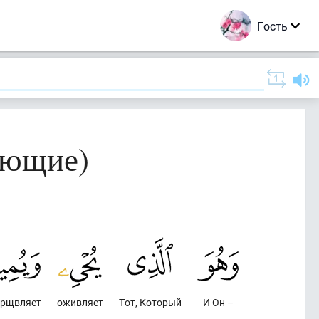
Гость
ующие)
ерщвляет
оживляет
Тот, Который
И Он –