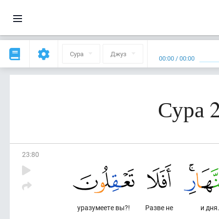
Сура
Джуз
00:00
/
00:00
Сура 
23
:
80
уразумеете вы?!
Разве не
и дня