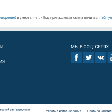
 творения)
и умертвляет; и Ему принадлежит смена ночи и дня
[Он у
ОВ
МЫ В СОЦ. СЕТЯХ
ИЯ
ерской деятельности и
Условия использования
Правила конфид