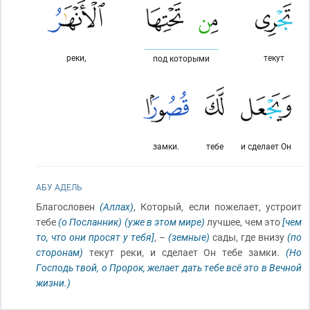
реки,
текут
под которыми
замки.
тебе
и сделает Он
АБУ АДЕЛЬ
Благословен
(Аллах)
, Который, если пожелает, устроит
тебе
(о Посланник)
(уже в этом мире)
лучшее, чем это
[чем
то, что они просят у тебя]
, –
(земные)
сады, где внизу
(по
сторонам)
текут реки, и сделает Он тебе замки.
(Но
Господь твой, о Пророк, желает дать тебе всё это в Вечной
жизни.)