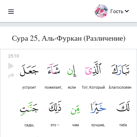
Гость
Сура 25, Аль-Фуркан (Различение)
25
:
10
устроит
пожелает,
если
Тот, Который
Благословен
сады,
это –
чем
лучшее,
тебе