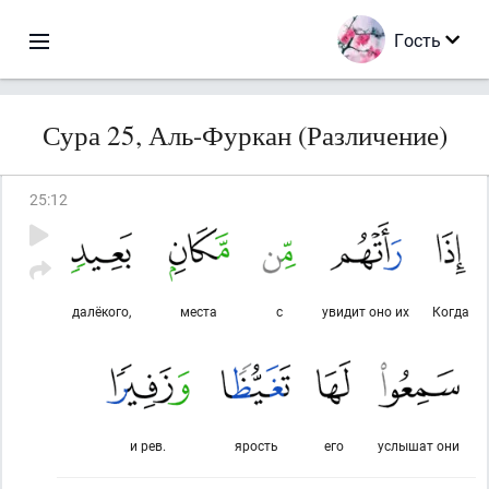
Гость
Сура 25, Аль-Фуркан (Различение)
25
:
12
далёкого,
места
с
увидит оно их
Когда
и рев.
ярость
его
услышат они