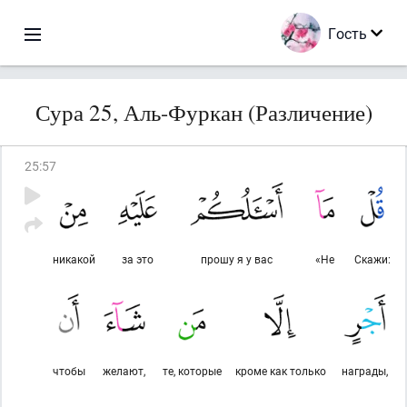
Гость
Сура 25, Аль-Фуркан (Различение)
25
:
57
никакой
за это
прошу я у вас
«Не
Скажи:
чтобы
желают,
те, которые
кроме как только
награды,