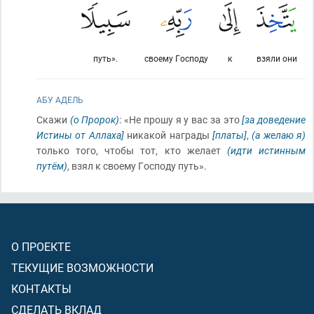
путь».
своему Господу
к
взяли они
АБУ АДЕЛЬ
Скажи
(о Пророк)
: «Не прошу я у вас за это
[за доведение
Истины от Аллаха]
никакой награды
[платы]
,
(а желаю я)
только того, чтобы тот, кто желает
(идти истинным
путём)
, взял к своему Господу путь».
О ПРОЕКТЕ
ТЕКУЩИЕ ВОЗМОЖНОСТИ
КОНТАКТЫ
СДЕЛАТЬ ВКЛАД