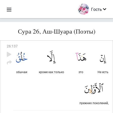
Гость
Сура 26, Аш-Шуара (Поэты)
26
:
137
обычаи
кроме как только
это
Не есть
прежних поколений,