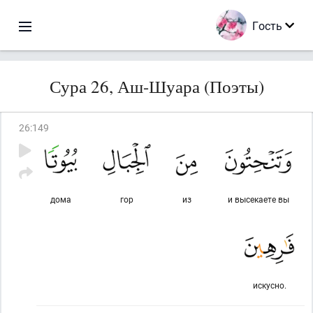
Гость
Сура 26, Аш-Шуара (Поэты)
26
:
149
дома
гор
из
и высекаете вы
искусно.