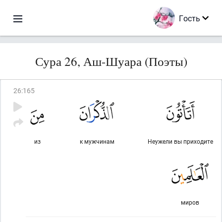
Гость
Сура 26, Аш-Шуара (Поэты)
26
:
165
из
к мужчинам
Неужели вы приходите
миров