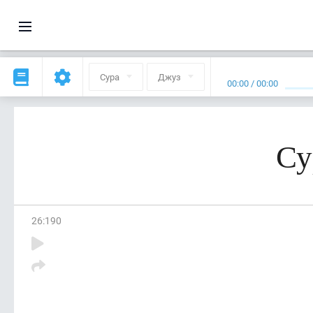
Сура
Джуз
00:00
/
00:00
Су
26
:
190