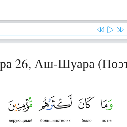
ра 26, Аш-Шуара (Поэ
верующими!
большинство их
было
но не