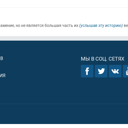
амение, но не является большая часть их
(услышав эту историю)
ве
ОВ
МЫ В СОЦ. СЕТЯХ
ИЯ