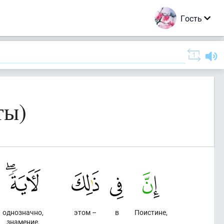
Гость
ты)
однозначно,
этом –
в
Поистине,
знамение,