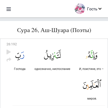
Гость
Сура 26, Аш-Шуара (Поэты)
26
:
192
Господа
однозначно, ниспослание
И, поистине, это –
миров.