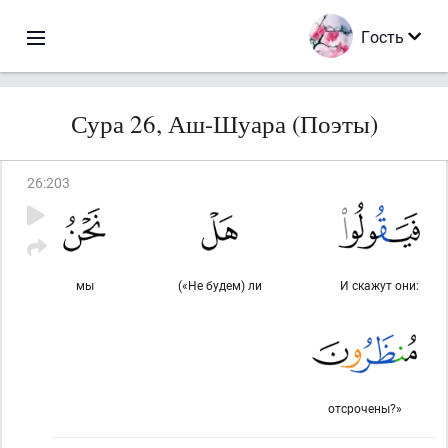
Гость
Сура 26, Аш-Шуара (Поэты)
26
:
203
мы
(«Не будем) ли
И скажут они:
отсрочены?»