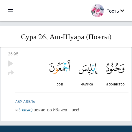
Гость
Сура 26, Аш-Шуара (Поэты)
26
:
95
все!
Иблиса –
и воинство
АБУ АДЕЛЬ
и
(также)
воинство Иблиса – все!