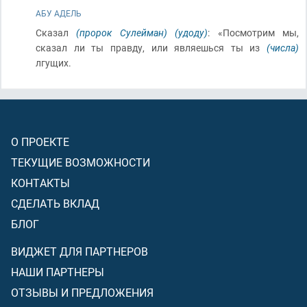
АБУ АДЕЛЬ
Сказал
(пророк Сулейман)
(удоду)
: «Посмотрим мы,
сказал ли ты правду, или являешься ты из
(числа)
лгущих.
О ПРОЕКТЕ
ТЕКУЩИЕ ВОЗМОЖНОСТИ
КОНТАКТЫ
СДЕЛАТЬ ВКЛАД
БЛОГ
ВИДЖЕТ ДЛЯ ПАРТНЕРОВ
НАШИ ПАРТНЕРЫ
ОТЗЫВЫ И ПРЕДЛОЖЕНИЯ