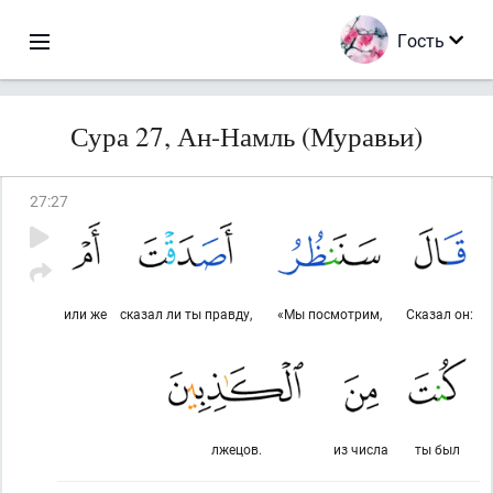
Гость
Сура 27, Ан-Намль (Муравьи)
27
:
27
или же
сказал ли ты правду,
«Мы посмотрим,
Сказал он:
лжецов.
из числа
ты был