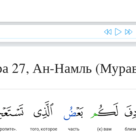
а 27, Ан-Намль (Мура
ропите».
того, которое
часть
(к) вам
близ