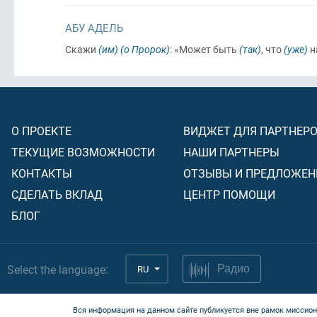
АБУ АДЕЛЬ
Скажи
(им)
(о Пророк)
: «Может быть
(так)
, что
(уже)
н
О ПРОЕКТЕ
ВИДЖЕТ ДЛЯ ПАРТНЕР
ТЕКУЩИЕ ВОЗМОЖНОСТИ
НАШИ ПАРТНЕРЫ
КОНТАКТЫ
ОТЗЫВЫ И ПРЕДЛОЖЕН
СДЕЛАТЬ ВКЛАД
ЦЕНТР ПОМОЩИ
БЛОГ
Select the language:
RU
Радио
Вся информация на данном сайте публикуется вне рамок миссион