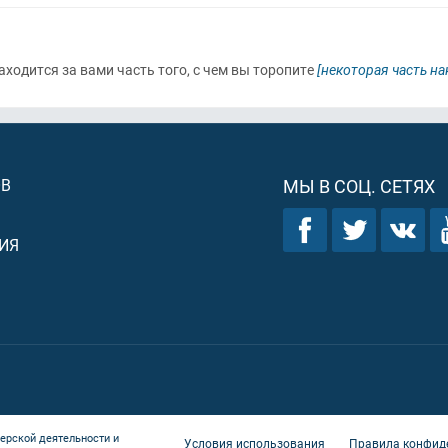
аходится за вами часть того, с чем вы торопите
[некоторая часть на
ОВ
МЫ В СОЦ. СЕТЯХ
ИЯ
ерской деятельности и
Условия использования
Правила конфид