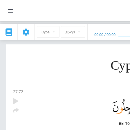
Сура
Джуз
00:00
/
00:00
Сур
27
:
72
вы то