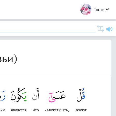
Гость
вьи)
ким
является
что
«Может быть,
Скажи: