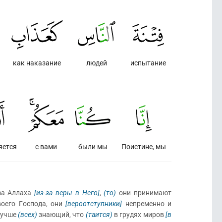
как наказание
людей
испытание
яется
с вами
были мы
Поистине, мы
-за Аллаха
[из-за веры в Него]
,
(то)
они принимают
воего Господа, они
[вероотступники]
непременно и
 лучше
(всех)
знающий, что
(таится)
в грудях миров
[в