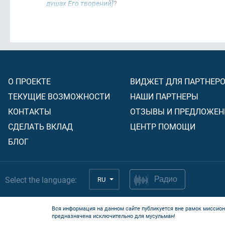
душах Его творений]
?
О ПРОЕКТЕ
ВИДЖЕТ ДЛЯ ПАРТНЕР
ТЕКУЩИЕ ВОЗМОЖНОСТИ
НАШИ ПАРТНЕРЫ
КОНТАКТЫ
ОТЗЫВЫ И ПРЕДЛОЖЕН
СДЕЛАТЬ ВКЛАД
ЦЕНТР ПОМОЩИ
БЛОГ
Select the language:
RU
Радио
Вся информация на данном сайте публикуется вне рамок миссион
предназначена исключительно для мусульман!