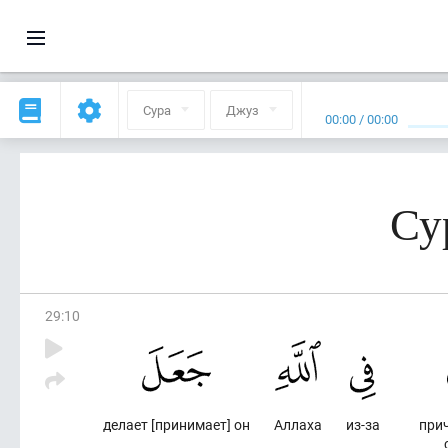
Сура
Джуз
00:00
/
00:00
Су
29
:
10
делает [принимает] он
Аллаха
из-за
прич