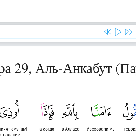
ра 29, Аль-Анкабут (Па
инят ему [им]
а когда
в Аллаха
Уверовали мы
говор
страдание