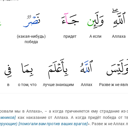
(какая-нибудь)
придет
А если
Аллаха
победа
в
о том, что
лучше знающим
Аллах
Разве ж не явл
ровали мы в Аллаха», – а когда причиняется ему страдание из
ожников]
как наказание от Аллаха. А когда придёт победа от т
верующие)
[помогали вам против ваших врагов]
». Разве ж не Аллах