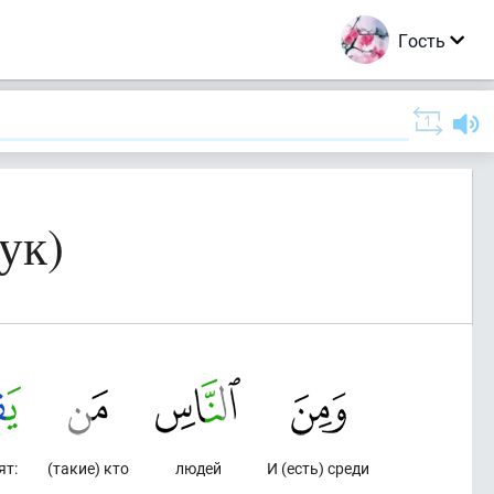
Гость
ук)
ят:
(такие) кто
людей
И (есть) среди