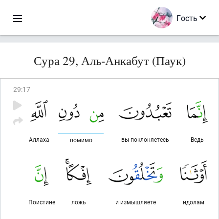
Гость
Сура 29, Аль-Анкабут (Паук)
29
:
17
Аллаха
вы поклоняетесь
Ведь
помимо
Поистине
ложь
и измышляете
идолам