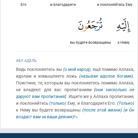
Его
и благодарите
и поклоняйтесь Ему
вы будете возвращены
к Нему
АБУ АДЕЛЬ
Ведь поклоняетесь вы
(о мой народ)
, ещё помимо Аллаха,
идолам и измышляете ложь
(называя идолов богами)
.
Поистине, те, которым вы поклоняетесь помимо Аллаха,
не владеют для вас пропитанием
[они нисколько не
даруют вам пропитания]
. Ищите же у Аллаха пропитание,
и поклоняйтесь
(только)
Ему, и благодарите Его.
(Только)
к Нему вы будете возвращены
(после этой жизни)
(и Он
воздаст вам за ваши деяния)
!»