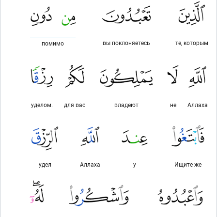
вы поклоняетесь
те, которым
помимо
уделом.
для вас
владеют
не
Аллаха
удел
Аллаха
у
Ищите же