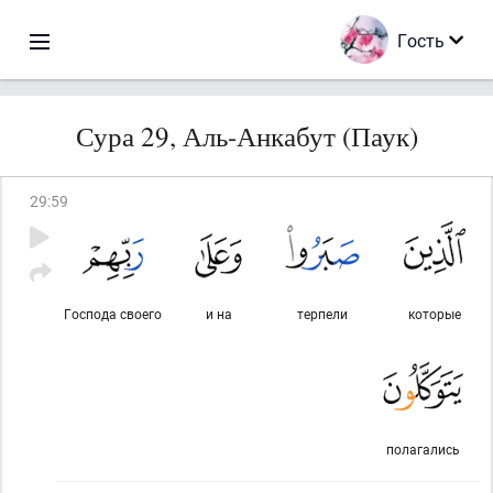
Гость
Сура 29, Аль-Анкабут (Паук)
29
:
59
Господа своего
и на
терпели
которые
полагались