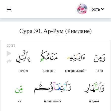
Гость
Сура 30, Ар-Рум (Римляне)
30
:
23
ночью
ваш сон
Его знамений –
И из
из
и ваш поиск
и днем