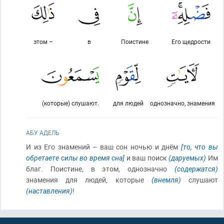
этом –
в
Поистине
Его щедрости
(которые) слушают.
для людей
однозначно, знамения
АБУ АДЕЛЬ
И из Его знамений – ваш сон ночью и днём
[то, что вы
обретаете силы во время сна]
и ваш поиск
(даруемых)
Им
благ. Поистине, в этом, однозначно
(содержатся)
знамения для людей, которые
(внемля)
слушают
(наставления)
!