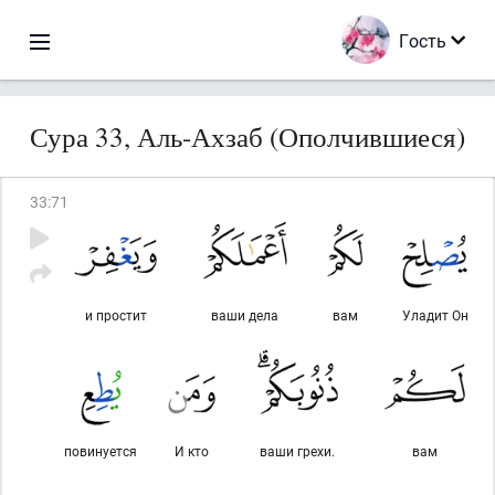
Гость
Сура 33, Аль-Ахзаб (Ополчившиеся)
33
:
71
и простит
ваши дела
вам
Уладит Он
повинуется
И кто
ваши грехи.
вам