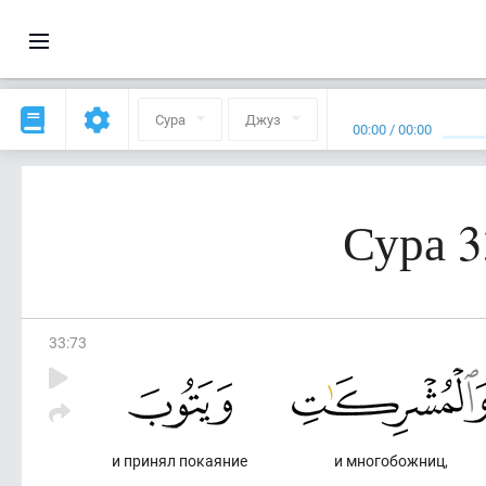
Сура
Джуз
00:00
/
00:00
Сура 3
33
:
73
и принял покаяние
и многобожниц,