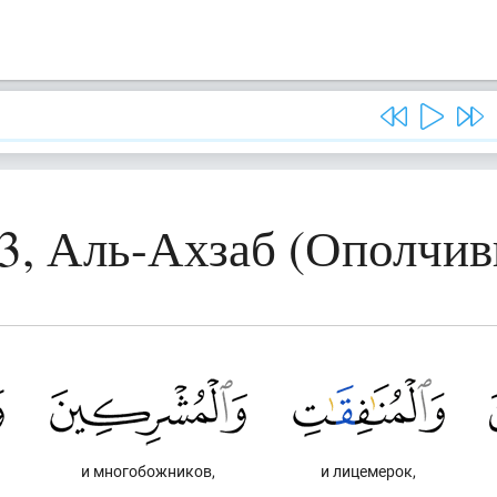
3, Аль-Ахзаб (Ополчи
и многобожников,
и лицемерок,