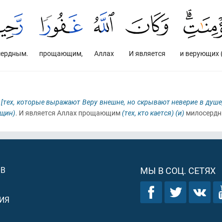
сердным.
прощающим,
Аллах
И является
и верующих 
к
[тех, которые выражают Веру внешне, но скрывают неверие в душе
щин)
. И является Аллах прощающим
(тех, кто кается)
(и)
милосерд
ОВ
МЫ В СОЦ. СЕТЯХ
ИЯ