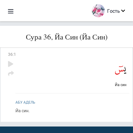
Гость
Сура 36, Йа Син (Йа Син)
36
:
1
Йа син
АБУ АДЕЛЬ
Йа син.