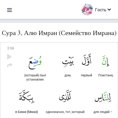
Гость
Сура 3, Алю Имран (Семейство Имрана)
3
:
96
(который) был
дом,
первый
Поистине,
установлен
в Бекке [Мекке]
однозначно, тот, который
для людей –