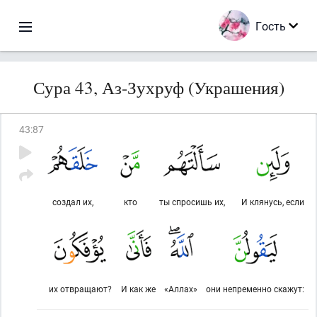
Гость
Сура 43, Аз-Зухруф (Украшения)
43
:
87
создал их,
кто
ты спросишь их,
И клянусь, если
их отвращают?
И как же
«Аллах»
они непременно скажут: