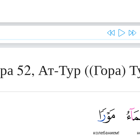
ра 52, Ат-Тур ((Гора) Т
колебанием!
н