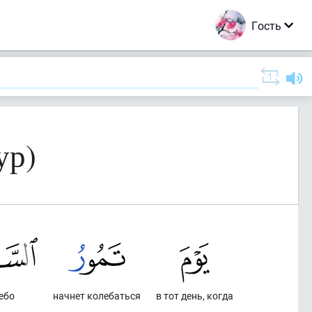
Гость
ур)
ебо
начнет колебаться
в тот день, когда