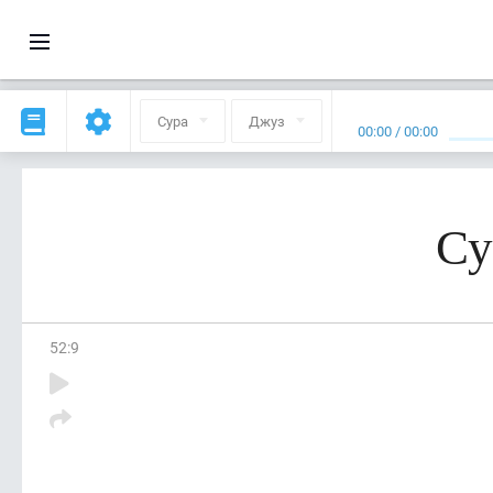
Сура
Джуз
00:00
/
00:00
Су
52
:
9