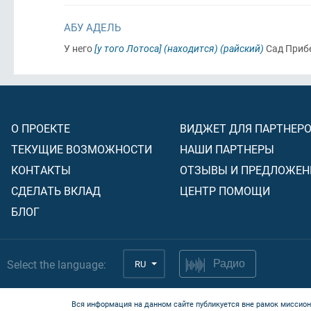
АБУ АДЕЛЬ
У него
[у того Лотоса]
(находится)
(райский)
Сад При
О ПРОЕКТЕ
ВИДЖЕТ ДЛЯ ПАРТНЕР
ТЕКУЩИЕ ВОЗМОЖНОСТИ
НАШИ ПАРТНЕРЫ
КОНТАКТЫ
ОТЗЫВЫ И ПРЕДЛОЖЕН
СДЕЛАТЬ ВКЛАД
ЦЕНТР ПОМОЩИ
БЛОГ
Select the language:
RU
Радио
Вся информация на данном сайте публикуется вне рамок миссион