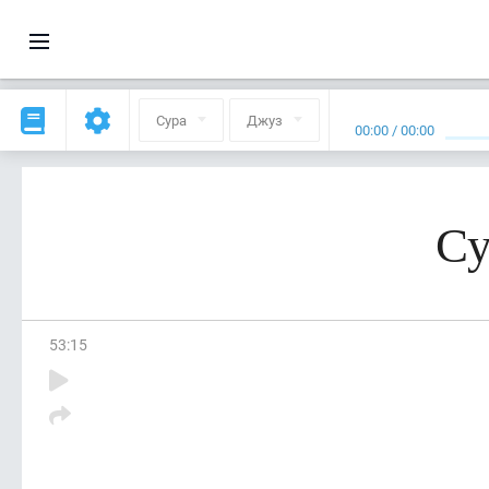
Сура
Джуз
00:00
/
00:00
Су
53
:
15