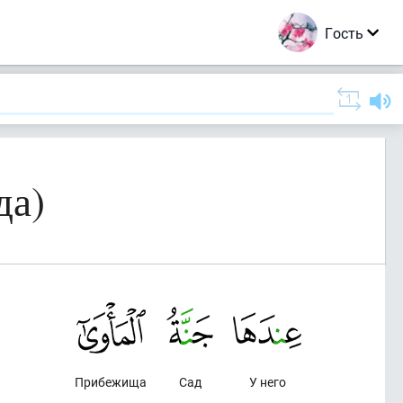
Гость
да)
Прибежища
Сад
У него