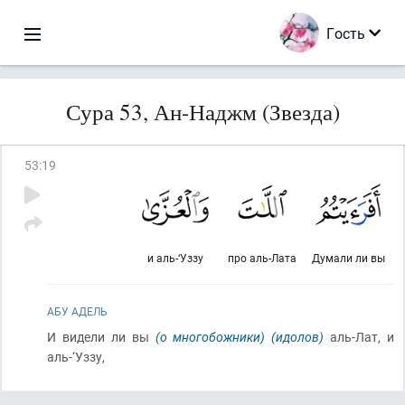
Гость
Сура 53, Ан-Наджм (Звезда)
53
:
19
и аль-‘Уззу
про аль-Лата
Думали ли вы
АБУ АДЕЛЬ
И видели ли вы
(о многобожники)
(идолов)
аль-Лат, и
аль-‘Уззу,