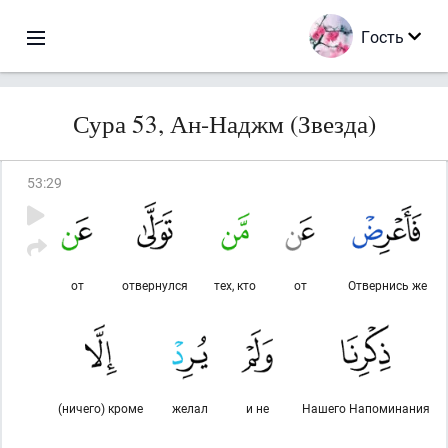
Гость
Сура 53, Ан-Наджм (Звезда)
53
:
29
от
отвернулся
тех, кто
от
Отвернись же
(ничего) кроме
желал
и не
Нашего Напоминания