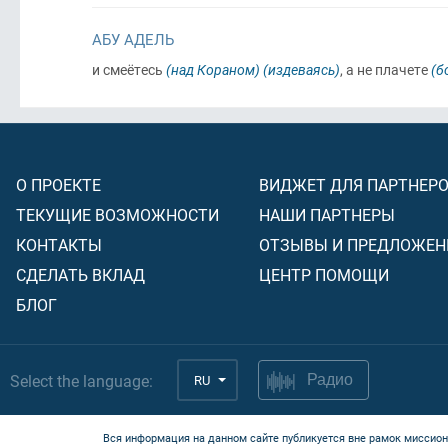
АБУ АДЕЛЬ
и смеётесь
(над Кораном)
(издеваясь)
, а не плачете
(б
О ПРОЕКТЕ
ВИДЖЕТ ДЛЯ ПАРТНЕР
ТЕКУЩИЕ ВОЗМОЖНОСТИ
НАШИ ПАРТНЕРЫ
КОНТАКТЫ
ОТЗЫВЫ И ПРЕДЛОЖЕН
СДЕЛАТЬ ВКЛАД
ЦЕНТР ПОМОЩИ
БЛОГ
Select the language:
RU
Радио
Вся информация на данном сайте публикуется вне рамок миссион