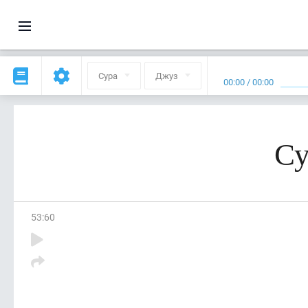
Сура
Джуз
00:00
/
00:00
Су
53
:
60