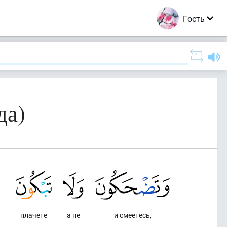
Гость
да)
плачете
а не
и смеетесь,