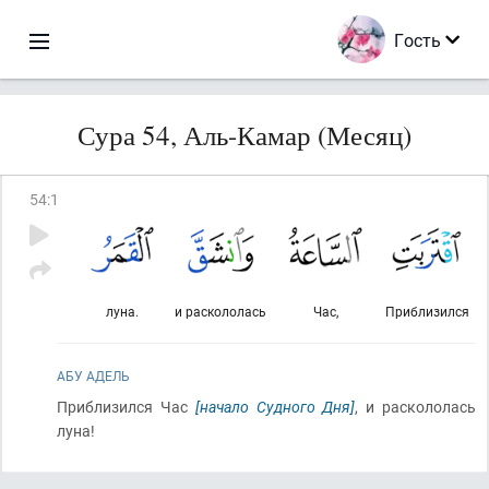
Гость
Сура 54, Аль-Камар (Месяц)
54
:
1
луна.
и раскололась
Час,
Приблизился
АБУ АДЕЛЬ
Приблизился Час
[начало Судного Дня]
, и раскололась
луна!