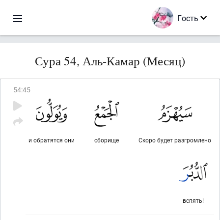
Гость
Сура 54, Аль-Камар (Месяц)
54
:
45
и обратятся они
сборище
Скоро будет разгромлено
вспять!