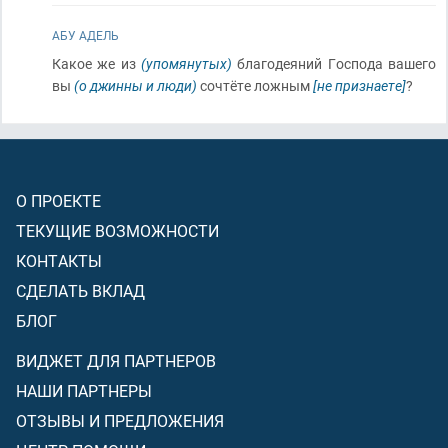
АБУ АДЕЛЬ
Какое же из
(упомянутых)
благодеяний Господа вашего
вы
(о джинны и люди)
сочтёте ложным
[не признаете]
?
О ПРОЕКТЕ
ТЕКУЩИЕ ВОЗМОЖНОСТИ
КОНТАКТЫ
СДЕЛАТЬ ВКЛАД
БЛОГ
ВИДЖЕТ ДЛЯ ПАРТНЕРОВ
НАШИ ПАРТНЕРЫ
ОТЗЫВЫ И ПРЕДЛОЖЕНИЯ