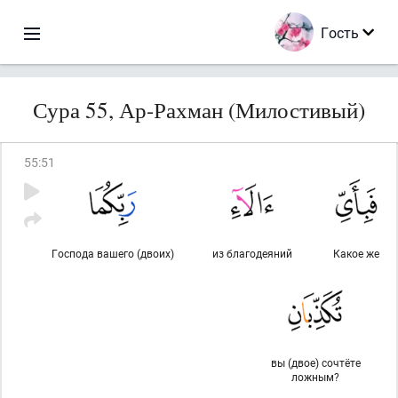
Гость
Сура 55, Ар-Рахман (Милостивый)
55
:
51
Господа вашего (двоих)
из благодеяний
Какое же
вы (двое) сочтёте
ложным?