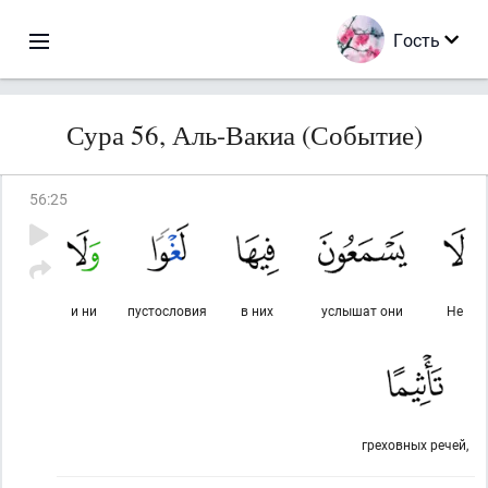
Гость
Сура 56, Аль-Вакиа (Событие)
56
:
25
и ни
пустословия
в них
услышат они
Не
греховных речей,