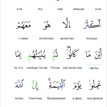
и не
это,
чем
меньше
и не
с ними
Он [Аллах]
кроме как
больше
то, что
сообщит Он им
Потом
(ни) были они.
где бы
Аллах
Поистине,
Воскрешения.
в День
они делали