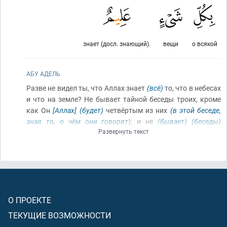
знает (досл. знающий).
вещи
о всякой
АБУ АДЕЛЬ
Разве не видел ты, что Аллах знает
(всё)
то, что в небесах
и что на земле? Не бывает тайной беседы троих, кроме
как Он
[Аллах]
(будет)
четвёртым из них
(в этой беседе,
зная то, о чём они говорят)
; и не
(бывает)
(беседы)
Развернуть текст
пятерых, кроме как Он
(будет)
шестым из них; и не
меньше, чем это, и не больше
(чем это)
, кроме как Он с
ними, где бы они
(ни)
были. Потом сообщит Он им, что
они совершали, в День Воскрешения: поистине, Аллах о
всякой вещи знает!
О ПРОЕКТЕ
ТЕКУЩИЕ ВОЗМОЖНОСТИ