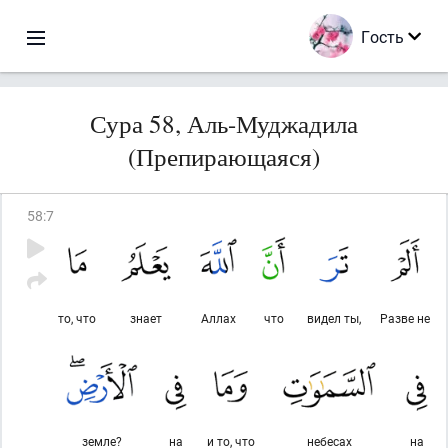
Гость
Сура 58, Аль-Муджадила
(Препирающаяся)
58
:
7
то, что
знает
Аллах
что
видел ты,
Разве не
земле?
на
и то, что
небесах
на