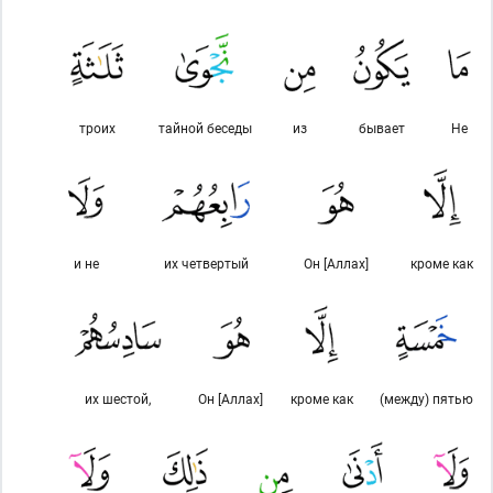
троих
тайной беседы
из
бывает
Не
и не
их четвертый
Он [Аллах]
кроме как
их шестой,
Он [Аллах]
кроме как
(между) пятью