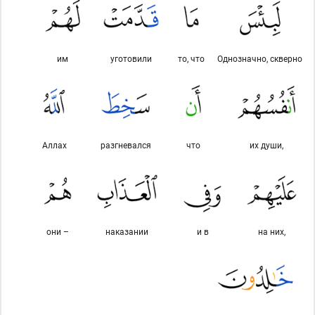
им
уготовили
то, что
Однозначно, скверно
Аллах
разгневался
что
их души,
они –
наказании
и в
на них,