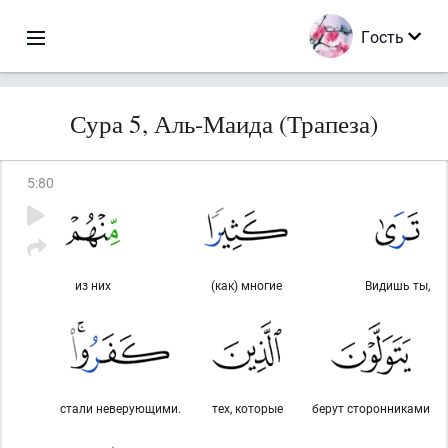
Гость
Сура 5, Аль-Маида (Трапеза)
5
:
80
из них
(как) многие
Видишь ты,
стали неверующими.
тех, которые
берут сторонниками