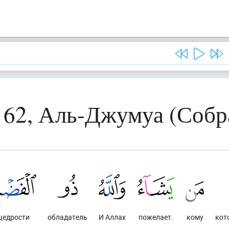
 62, Аль-Джумуа (Собр
щедрости
обладатель
И Аллах
пожелает.
кому
кот