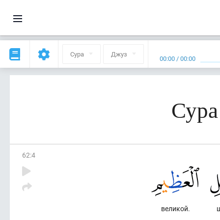
Сура
Джуз
00:00
/
00:00
Сура
62
:
4
великой.