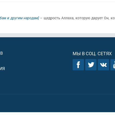
абам и другим народам]
– щедрость Аллаха, которую дарует Он, к
ОВ
МЫ В СОЦ. СЕТЯХ
ИЯ