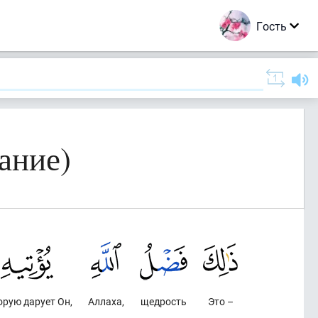
Гость
ание)
орую дарует Он,
Аллаха,
щедрость
Это –