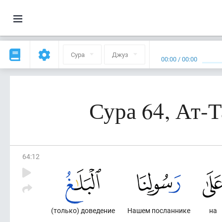
Сура
Джуз
00:00
/
00:00
Сура 64, Ат-
64
:
12
(только) доведение
Нашем посланнике
на