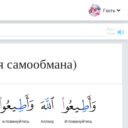
Гость
я самообмана)
и повинуйтесь
Аллаху
И повинуйтесь