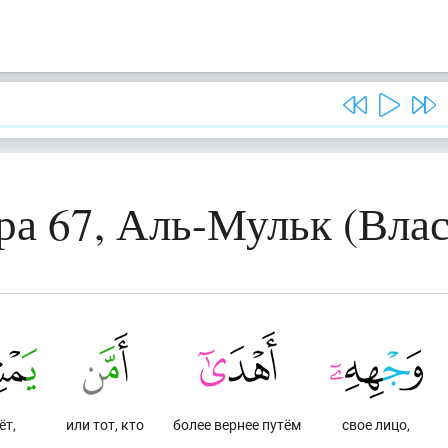
ра 67, Аль-Мульк (Влас
ёт,
или тот, кто
более вернее путём
свое лицо,