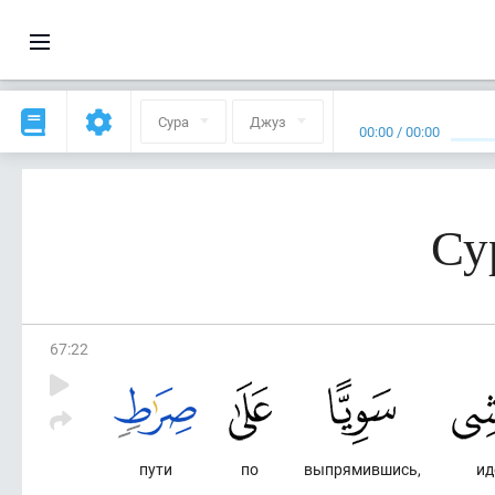
Сура
Джуз
00:00
/
00:00
Су
67
:
22
пути
по
выпрямившись,
ид