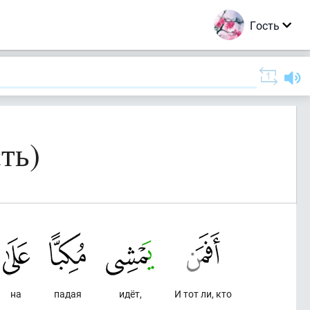
Гость
ть)
на
падая
идёт,
И тот ли, кто