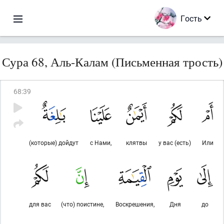
Гость
Сура 68, Аль-Калам (Письменная трость)
68
:
39
(которые) дойдут
с Нами,
клятвы
у вас (есть)
Или
для вас
(что) поистине,
Воскрешения,
Дня
до