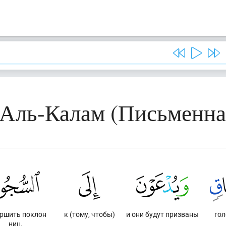
 Аль-Калам (Письменна
ршить поклон
к (тому, чтобы)
и они будут призваны
гол
ниц,