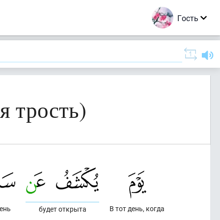
Гость
я трость)
ень
В тот день, когда
будет открыта