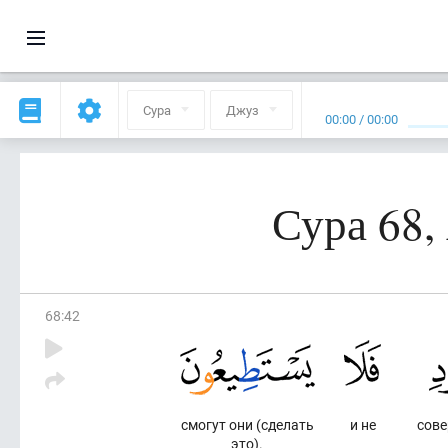
Сура
Джуз
00:00
/
00:00
Сура 68,
68
:
42
смогут они (сделать
и не
сове
это).