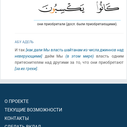
они приобретали (досл. были приобретающими).
АБУ АДЕЛЬ
И так
[как дали Мы власть шайтанам из числа джиннов над
неверующими]
даём Мы
(в этом мире)
власть одним
притеснителям над другими за то, что они приобретают
[за их грехи]
.
О ПРОЕКТЕ
ТЕКУЩИЕ ВОЗМОЖНОСТИ
КОНТАКТЫ
СДЕЛАТЬ ВКЛАД