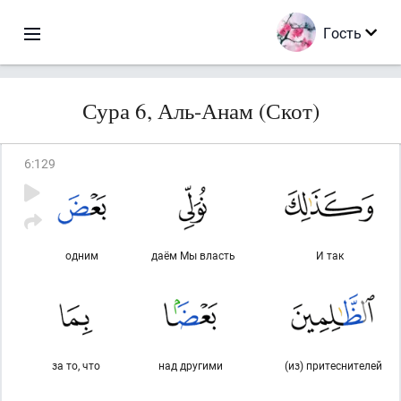
Гость
Сура 6, Аль-Анам (Скот)
6
:
129
одним
даём Мы власть
И так
за то, что
над другими
(из) притеснителей