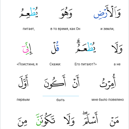
питает,
в то время, как Он
и земли,
«Поистине, я
Скажи:
Его питают?»
а не
первым
мне было повелено
быть