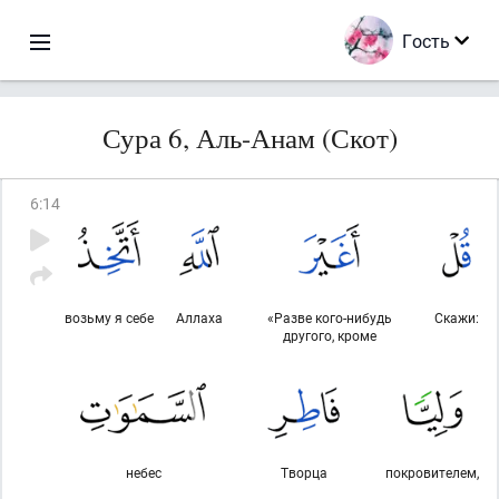
Гость
Сура 6, Аль-Анам (Скот)
6
:
14
возьму я себе
Аллаха
«Разве кого-нибудь
Скажи:
другого, кроме
небес
Творца
покровителем,