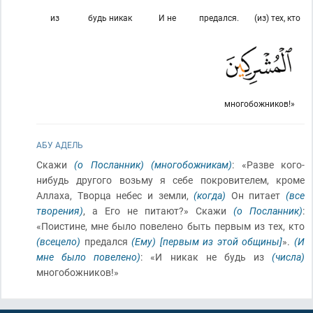
из
будь никак
И не
предался.
(из) тех, кто
многобожников!»
АБУ АДЕЛЬ
Скажи
(о Посланник)
(многобожникам)
: «Разве кого-
нибудь другого возьму я себе покровителем, кроме
Аллаха, Творца небес и земли,
(когда)
Он питает
(все
творения)
, а Его не питают?» Скажи
(о Посланник)
:
«Поистине, мне было повелено быть первым из тех, кто
(всецело)
предался
(Ему)
[первым из этой общины]
».
(И
мне было повелено)
: «И никак не будь из
(числа)
многобожников!»