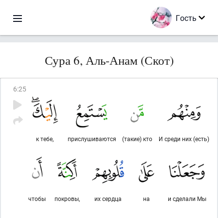
Гость
Сура 6, Аль-Анам (Скот)
6
:
25
к тебе,
прислушиваются
(такие) кто
И среди них (есть)
чтобы
покровы,
их сердца
на
и сделали Мы