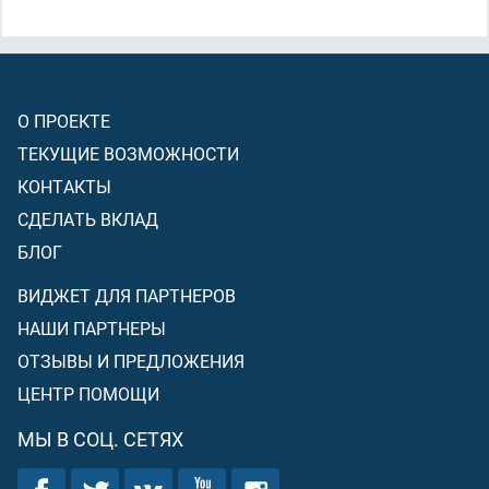
верят в него
[в знамение]
, так что даже когда они
приходят к тебе, препираясь
[споря с тобой]
, то говорят
те, которые стали неверующими: «Это – только
(выдуманные)
легенды древних
(народов)
!»
О ПРОЕКТЕ
ТЕКУЩИЕ ВОЗМОЖНОСТИ
КОНТАКТЫ
СДЕЛАТЬ ВКЛАД
БЛОГ
ВИДЖЕТ ДЛЯ ПАРТНЕРОВ
НАШИ ПАРТНЕРЫ
ОТЗЫВЫ И ПРЕДЛОЖЕНИЯ
ЦЕНТР ПОМОЩИ
МЫ В СОЦ. СЕТЯХ