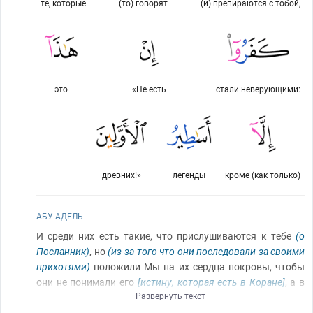
те, которые
(то) говорят
(и) препираются с тобой,
это
«Не есть
стали неверующими:
древних!»
легенды
кроме (как только)
АБУ АДЕЛЬ
И среди них есть такие, что прислушиваются к тебе
(о
Посланник)
, но
(из-за того что они последовали за своими
прихотями)
положили Мы на их сердца покровы, чтобы
они не понимали его
[истину, которая есть в Коране]
, а в
Развернуть текст
уши их – глухоту
(чтобы они не постигли его смысла)
. И
какое бы знамение они ни увидели,
(они)
(всё равно)
не