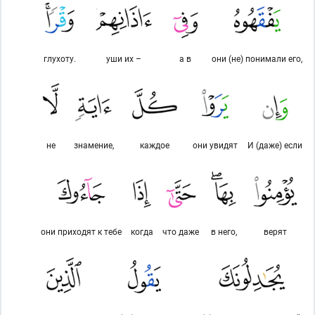
глухоту.
уши их –
а в
они (не) понимали его,
не
знамение,
каждое
они увидят
И (даже) если
они приходят к тебе
когда
что даже
в него,
верят