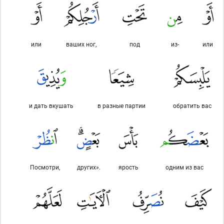
или
ваших ног,
под
из-
или
и дать вкушать
в разные партии
обратить вас
Посмотри,
других».
ярость
одним из вас