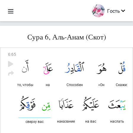
Гость
Сура 6, Аль-Анам (Скот)
6
:
65
то, чтобы
на
Способен
«Он
Скажи:
наказание
на вас
наслать
сверху вас