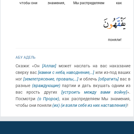
чтобы они
знамения,
Мы распределяем
как
поняли!
АБУ АДЕЛЬ
Скажи: «Он
[Аллах]
может наслать на вас наказание
сверху вас
[камни с неба, наводнение,…]
или из-под ваших
ног
[землетрясение, провалы,…]
и облечь
[обратить]
вас в
разные
(враждующие)
партии и дать вкушать одним из
вас ярость других
[устроить между вами войну]
».
Посмотри
(о Пророк)
, как распределяем Мы знамения,
чтобы они поняли
(их)
(и взяли себе из них наставления)
!