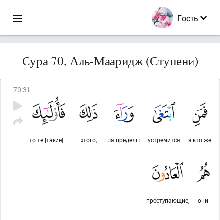
Гость
Сура 70, Аль-Мааридж (Ступени)
70
:
31
то те [такие] –
этого,
за пределы
устремится
а кто же
преступающие,
они