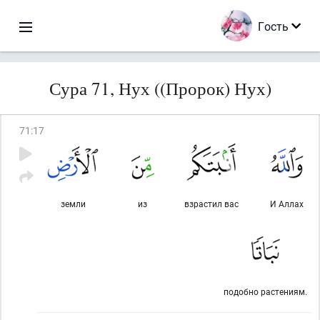
Гость
Сура 71, Нух ((Пророк) Нух)
71
:
17
земли
из
взрастил вас
И Аллах
подобно растениям.