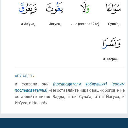
и Йа’ука,
Йагуса,
и не (оставляйте)
Сува’а,
и Насра».
АБУ АДЕЛЬ
и сказали они
[предводители заблудших]
(своим
последователям)
: «Не оставляйте никак ваших богов, и не
оставляйте никак Вадда, и ни Сува’а, и ни Йагуса, и
Йа’ука, и Насра!»