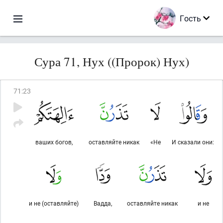
Гость
Сура 71, Нух ((Пророк) Нух)
71
:
23
ваших богов,
оставляйте никак
«Не
И сказали они:
и не (оставляйте)
Вадда,
оставляйте никак
и не