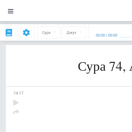
Сура
Джуз
00:00
/
00:00
Сура 74,
74
:
17