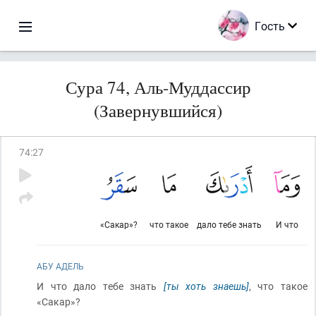
Гость
Сура 74, Аль-Муддассир
(Завернувшийся)
74
:
27
«Сакар»?
что такое
дало тебе знать
И что
АБУ АДЕЛЬ
И что дало тебе знать
[ты хоть знаешь]
, что такое
«Сакар»?