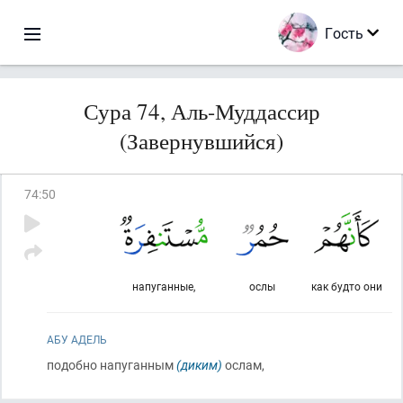
Гость
Сура 74, Аль-Муддассир
(Завернувшийся)
74
:
50
напуганные,
ослы
как будто они
АБУ АДЕЛЬ
подобно напуганным
(диким)
ослам,