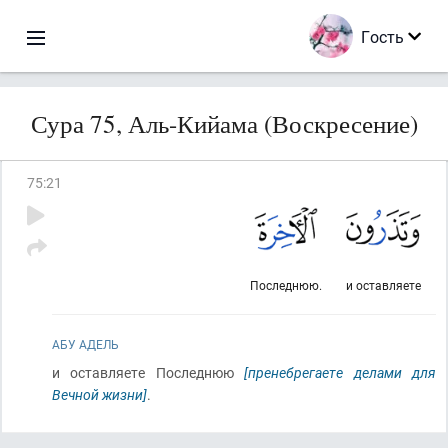
Гость
Сура 75, Аль-Кийама (Воскресение)
75
:
21
Последнюю.
и оставляете
АБУ АДЕЛЬ
и оставляете Последнюю
[пренебрегаете делами для
Вечной жизни]
.