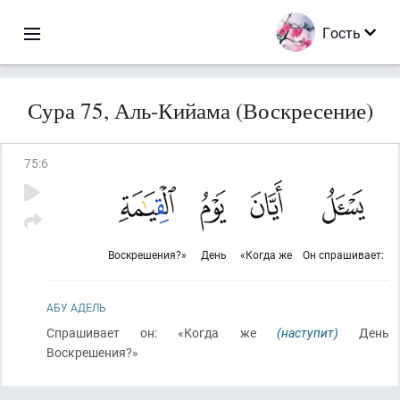
Гость
Сура 75, Аль-Кийама (Воскресение)
75
:
6
Воскрешения?»
День
«Когда же
Он спрашивает:
АБУ АДЕЛЬ
Спрашивает он: «Когда же
(наступит)
День
Воскрешения?»